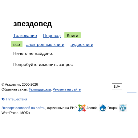
звездовед
Толкование
Перевод
Книги
все
электронные книги
аудиокниги
Ничего не найдено.
Попробуйте изменить запрос
© Академик, 2000-2026
18+
Обратная связь:
Техподдержка
,
Реклама на сайте
👣 Путешествия
Экспорт словарей на сайты
, сделанные на PHP,
Joomla,
Drupal,
WordPress, MODx.